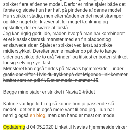
strikker flere af denne model. Derfor er mine sjaler både det
første og sidste hun har haft på pindende af denne model
Hun strikker stadig, men efterhånden er det mest strømper
og ikke noget der kræver alt for meget tænkning og
opskrifter, der er svære at forstå.
Jeg kan rigtig godt lide, måden hvorpå man har kombineret
et et klassisk færøsk mønster med en fin bladbort og
ensfarvede sider. Sjalet er strikket ved først, at strikke
midterstykket. Derefter samle masker op på de to lange
sider og strikke de to grå "vinger" og tilsidst er borten strikket
for sig selv og syet fast.
Mønsteret kan også findes på Navia's hjemmeside - under
gratis opskrifter. Hvis du trykker på det følgende link kommer
hæftet som en pdf fil. Det er model nummer 15
.
Begge mine sjaler er strikket i Navia 2-trådet
Katrine var lige forbi og så kunne hun jo passende stå
model - det er hun også mere vant til end jeg. Hun har
nemlig også
en blog
, men den handler mest om mode.
Opdaterng
d 04.05.2020 Linket til Navias hjemmeside virker