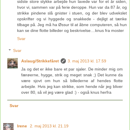
sidste store stykke arbejde hun lavede var for et år siden,
hvor vi, sammen var på ferie deroppe. Hun var da 87 år, og
strikke pindene slå gnister i stuen, og der blev udvekslet
opskrifter og vi hyggede og snakkede - dejligt at tænke
tilbage på. Jeg må ha Øssur til at åbne computeren, så hun
kan se dine flotte billeder og beskrivelse....knus fra moster
Svar
Svar
Aslaug/Strikkefåret
3. maj 2013 kl. 17.59
Ja og det er ikke bare et par sjaler. De minder mig om
færøerne, hygge, strik og meget snak ;) Det kunne da
være sjovt om hun så billederne af hendes flotte
arbejde. Hvis jeg kan strikke, som hende når jeg bliver
over 80, så vil jeg være glad :) - også knus herfra
Svar
Irene
2. maj 2013 kl. 21.19