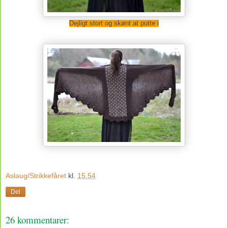
Dejligt stort og skønt at putte i
Aslaug/Strikkefåret
kl.
15.54
Del
26 kommentarer: