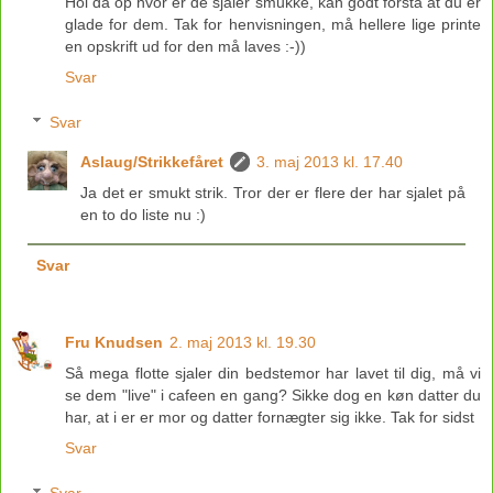
Hol da op hvor er de sjaler smukke, kan godt forstå at du er
glade for dem. Tak for henvisningen, må hellere lige printe
en opskrift ud for den må laves :-))
Svar
Svar
Aslaug/Strikkefåret
3. maj 2013 kl. 17.40
Ja det er smukt strik. Tror der er flere der har sjalet på
en to do liste nu :)
Svar
Fru Knudsen
2. maj 2013 kl. 19.30
Så mega flotte sjaler din bedstemor har lavet til dig, må vi
se dem "live" i cafeen en gang? Sikke dog en køn datter du
har, at i er er mor og datter fornægter sig ikke. Tak for sidst
Svar