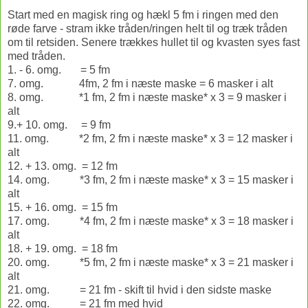
Start med en magisk ring og hækl 5 fm i ringen med den
røde farve - stram ikke tråden/ringen helt til og træk tråden
om til retsiden. Senere trækkes hullet til og kvasten syes fast
med tråden.
1. - 6. omg. = 5 fm
7. omg. 4fm, 2 fm i næste maske = 6 masker i alt
8. omg. *1 fm, 2 fm i næste maske* x 3 = 9 masker i
alt
9.+ 10. omg. = 9 fm
11. omg. *2 fm, 2 fm i næste maske* x 3 = 12 masker i
alt
12. + 13. omg. = 12 fm
14. omg. *3 fm, 2 fm i næste maske* x 3 = 15 masker i
alt
15. + 16. omg. = 15 fm
17. omg. *4 fm, 2 fm i næste maske* x 3 = 18 masker i
alt
18. + 19. omg. = 18 fm
20. omg. *5 fm, 2 fm i næste maske* x 3 = 21 masker i
alt
21. omg. = 21 fm - skift til hvid i den sidste maske
22. omg. = 21 fm med hvid