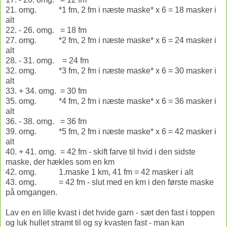
21. omg. *1 fm, 2 fm i næste maske* x 6 = 18 masker i
alt
22. - 26. omg. = 18 fm
27. omg. *2 fm, 2 fm i næste maske* x 6 = 24 masker i
alt
28. - 31. omg. = 24 fm
32. omg. *3 fm, 2 fm i næste maske* x 6 = 30 masker i
alt
33. + 34. omg. = 30 fm
35. omg. *4 fm, 2 fm i næste maske* x 6 = 36 masker i
alt
36. - 38. omg. = 36 fm
39. omg. *5 fm, 2 fm i næste maske* x 6 = 42 masker i
alt
40. + 41. omg. = 42 fm - skift farve til hvid i den sidste
maske, der hækles som en km
42. omg. 1.maske 1 km, 41 fm = 42 masker i alt
43. omg. = 42 fm - slut med en km i den første maske
på omgangen.
Lav en en lille kvast i det hvide garn - sæt den fast i toppen
og luk hullet stramt til og sy kvasten fast - man kan