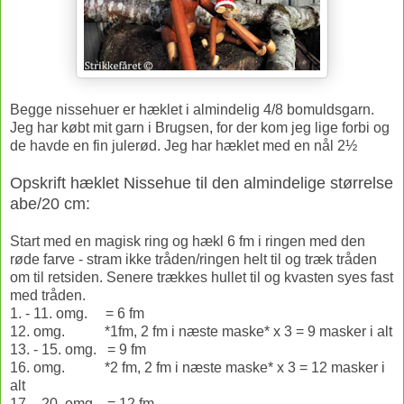
Begge nissehuer er hæklet i almindelig 4/8 bomuldsgarn.
Jeg har købt mit garn i Brugsen, for der kom jeg lige forbi og
de havde en fin julerød. Jeg har hæklet med en nål 2½
Opskrift hæklet Nissehue til den almindelige størrelse
abe/20 cm:
Start med en magisk ring og hækl 6 fm i ringen med den
røde farve - stram ikke tråden/ringen helt til og træk tråden
om til retsiden. Senere trækkes hullet til og kvasten syes fast
med tråden.
1. - 11. omg. = 6 fm
12. omg. *1fm, 2 fm i næste maske* x 3 = 9 masker i alt
13. - 15. omg. = 9 fm
16. omg. *2 fm, 2 fm i næste maske* x 3 = 12 masker i
alt
17. - 20. omg. = 12 fm