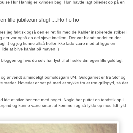
Louise Hur Hannig er kvinden bag. Hun havde lagt billedet op på en
en lille jubilæumsfugl ....Ho ho ho
 jeg faktisk også den er ret fin med de Kähler inspirerede striber i
og der var også en del sjove imellem. Der var blandt andet en der
 fugl :) og jeg kunne altså heller ikke lade være med at ligge en
ide at blive kählet på maven :)
 bloggen og hvis du selv har lyst til at hækle din egen lille guldfugl,
 og anvendt almindeligt bomuldsgarn 8/4. Guldgarnet er fra Stof og
e steder. Hovedet er sat på med et stykke fra et træ grillspyd, så det
god ide at stive benene med noget. Nogle har puttet en tandstik op i
erpind og kunne være smart at komme i og så fylde op med lidt fyld