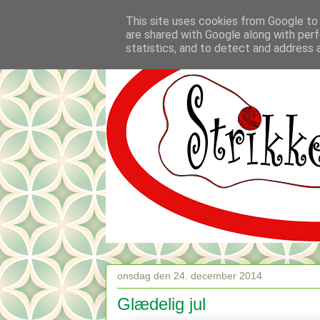
This site uses cookies from Google to d
are shared with Google along with perf
statistics, and to detect and address 
onsdag den 24. december 2014
Glædelig jul