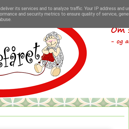
eliver its services and to analyze traffic. Your IP address and 
ormance and security metrics to ensure quality of service, gen
abuse.