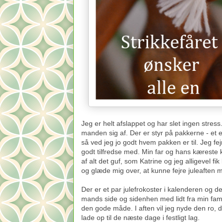
Jeg er helt afslappet og har slet ingen stre
manden sig af. Der er styr på pakkerne - et en
så ved jeg jo godt hvem pakken er til. Jeg fe
godt tilfredse med. Min far og hans kæreste k
af alt det guf, som Katrine og jeg alligevel fik 
og glæde mig over, at kunne fejre juleaften
Der er et par julefrokoster i kalenderen og d
mands side og sidenhen med lidt fra min famil
den gode måde. I aften vil jeg nyde den ro, 
lade op til de næste dage i festligt lag.