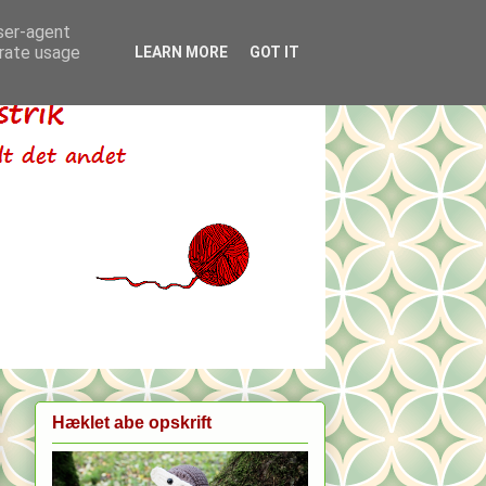
user-agent
erate usage
LEARN MORE
GOT IT
Hæklet abe opskrift