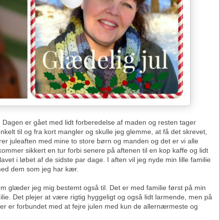
ss. Dagen er gået med lidt forberedelse af maden og resten tager
kelt til og fra kort mangler og skulle jeg glemme, at få det skrevet,
jrer juleaften med mine to store børn og manden og det er vi alle
ommer sikkert en tur forbi senere på aftenen til en kop kaffe og lidt
lavet i løbet af de sidste par dage. I aften vil jeg nyde min lille familie
 med dem som jeg har kær.
em glæder jeg mig bestemt også til. Det er med familie først på min
ie. Det plejer at være rigtig hyggeligt og også lidt larmende, men på
der er forbundet med at fejre julen med kun de allernærmeste og