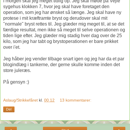
I morgen skal jeg meget tidlig op. Jeg skal møde på Vejle
sygehus klokken 7, hvor jeg skal have foretaget den
operation, som jeg har ønsket så længe. Jeg skal have ny
protese i mit kræftramte bryst og derudover skal mit
"normale" bryst rettes til. Jeg glæder mig meget til, at se det
færdige resultat, men ikke så meget til selve operationen og
tiden lige efter. Jeg glæder mig stadig hver dag over de 25
kilo, som jeg har tabt og brystoperationen er bare prikket
over i'et.
Jeg håber jeg vender tilbage snart igen og jeg har da et par
blogindlæg i tankerne, der gerne skulle komme inden det
store juleræs.
På gensyn :)
Aslaug/Strikkefåret
kl.
00.12
13 kommentarer:
Del