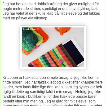
Jeg har hæklet med dobbelt tråd og det giver mulighed for
nogle melerede striber, samtidigt er det blevet tykt og fast.
Jeg har valgt at der skulle klap på mit sleeve og det lukkes
med en påsyet elastikstrop.
Knappen er hæklet af den simple årsag, at jeg ikke kunne
finde nogen. Jeg har faktisk ledt og kikket efter knapper flere
steder, men fandt ikke lige den knap, som jeg synes var helt
rigtig til dette og samtidigt faldt i min smag.. Heldigt jeg ikke
fandt en knap i butikkerne, for den hæklede passer bare
perfekt efter min mening. Jeg er glad for mit sleeve, som
ingen andre har magen til og måske er det lidt retro og grimt,