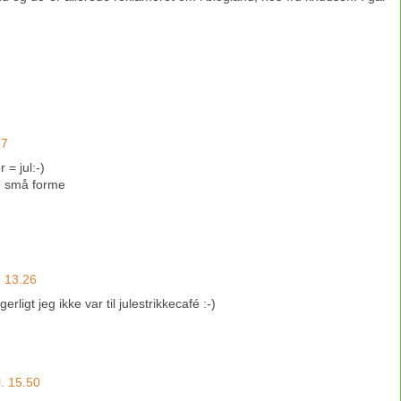
57
 = jul:-)
de små forme
. 13.26
ligt jeg ikke var til julestrikkecafé :-)
. 15.50