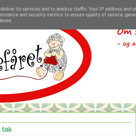
eliver its services and to analyze traffic. Your IP address and 
ormance and security metrics to ensure quality of service, gen
abuse.
 tak