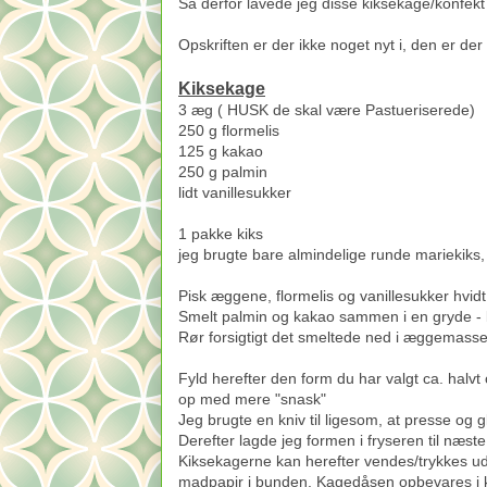
Så derfor lavede jeg disse kiksekage/konfekt 
Opskriften er der ikke noget nyt i, den er der
Kiksekage
3 æg ( HUSK de skal være Pastueriserede)
250 g flormelis
125 g kakao
250 g palmin
lidt vanillesukker
1 pakke kiks
jeg brugte bare almindelige runde mariekiks, 
Pisk æggene, flormelis og vanillesukker hvidt
Smelt palmin og kakao sammen i en gryde - la
Rør forsigtigt det smeltede ned i æggemasse
Fyld herefter den form du har valgt ca. halv
op med mere "snask"
Jeg brugte en kniv til ligesom, at presse og g
Derefter lagde jeg formen i fryseren til næst
Kiksekagerne kan herefter vendes/trykkes ud 
madpapir i bunden. Kagedåsen opbevares i kø