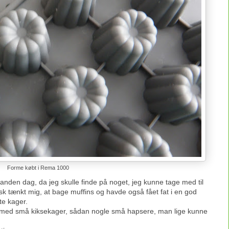
Forme købt i Rema 1000
nden dag, da jeg skulle finde på noget, jeg kunne tage med til
tisk tænkt mig, at bage muffins og havde også fået fat i en god
ste kager.
mig med små kiksekager, sådan nogle små hapsere, man lige kunne