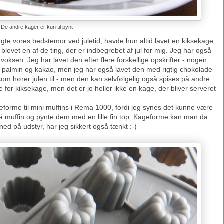
De andre kager er kun til pynt
søgte vores bedstemor ved juletid, havde hun altid lavet en kiksekage.
levet en af de ting, der er indbegrebet af jul for mig. Jeg har også
 voksen. Jeg har lavet den efter flere forskellige opskrifter - nogen
d palmin og kakao, men jeg har også lavet den med rigtig chokolade
som hører julen til - men den kan selvfølgelig også spises på andre
 for kiksekage, men det er jo heller ikke en kage, der bliver serveret
oneforme til mini muffins i Rema 1000, fordi jeg synes det kunne være
 muffin og pynte dem med en lille fin top. Kageforme kan man da
ned på udstyr, har jeg sikkert også tænkt :-)