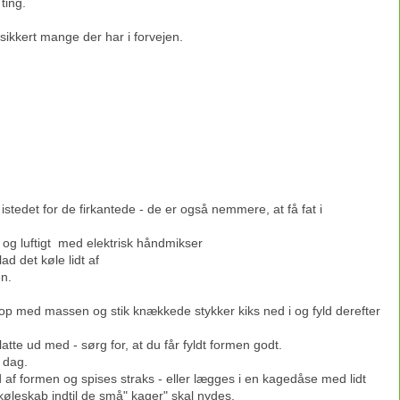
ting.
 sikkert mange der har i forvejen.
istedet for de firkantede - de er også nemmere, at få fat i
 og luftigt med elektrisk håndmikser
d det køle lidt af
n.
t op med massen og stik knækkede stykker kiks ned i og fyld derefter
latte ud med - sørg for, at du får fyldt formen godt.
e dag.
af formen og spises straks - eller lægges i en kagedåse med lidt
leskab indtil de små" kager" skal nydes.