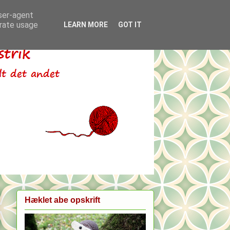
user-agent
erate usage
LEARN MORE
GOT IT
Hæklet abe opskrift