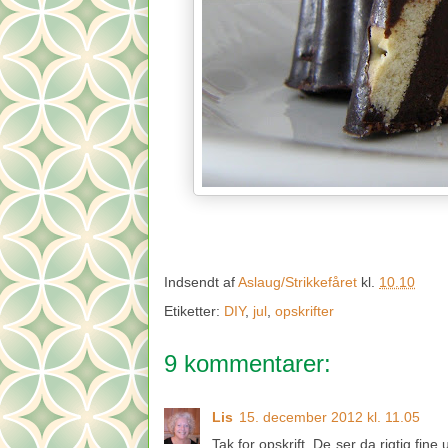
Indsendt af
Aslaug/Strikkefåret
kl.
10.10
Etiketter:
DIY
,
jul
,
opskrifter
9 kommentarer:
Lis
15. december 2012 kl. 11.05
Tak for opskrift. De ser da rigtig fin