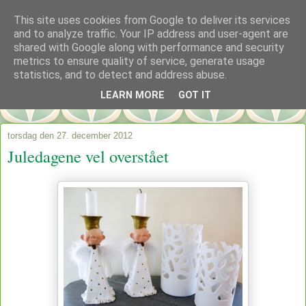
This site uses cookies from Google to deliver its services
and to analyze traffic. Your IP address and user-agent are
shared with Google along with performance and security
metrics to ensure quality of service, generate usage
statistics, and to detect and address abuse.
LEARN MORE
GOT IT
torsdag den 27. december 2012
Juledagene vel overstået