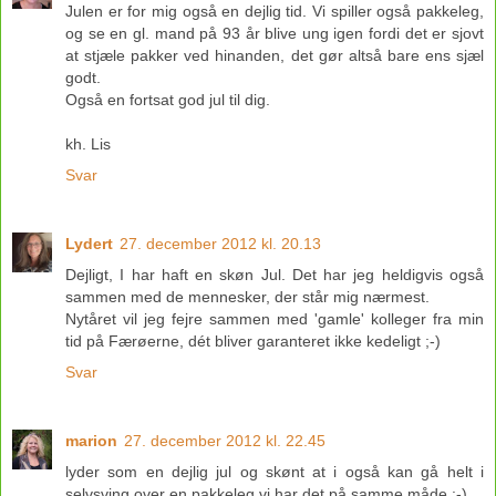
Julen er for mig også en dejlig tid. Vi spiller også pakkeleg,
og se en gl. mand på 93 år blive ung igen fordi det er sjovt
at stjæle pakker ved hinanden, det gør altså bare ens sjæl
godt.
Også en fortsat god jul til dig.
kh. Lis
Svar
Lydert
27. december 2012 kl. 20.13
Dejligt, I har haft en skøn Jul. Det har jeg heldigvis også
sammen med de mennesker, der står mig nærmest.
Nytåret vil jeg fejre sammen med 'gamle' kolleger fra min
tid på Færøerne, dét bliver garanteret ikke kedeligt ;-)
Svar
marion
27. december 2012 kl. 22.45
lyder som en dejlig jul og skønt at i også kan gå helt i
selvsving over en pakkeleg vi har det på samme måde :-)