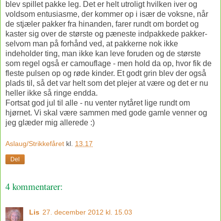
blev spillet pakke leg. Det er helt utroligt hvilken iver og
voldsom entusiasme, der kommer op i især de voksne, når
de stjæler pakker fra hinanden, farer rundt om bordet og
kaster sig over de største og pæneste indpakkede pakker-
selvom man på forhånd ved, at pakkerne nok ikke
indeholder ting, man ikke kan leve foruden og de største
som regel også er camouflage - men hold da op, hvor fik de
fleste pulsen op og røde kinder. Et godt grin blev der også
plads til, så det var helt som det plejer at være og det er nu
heller ikke så ringe endda.
Fortsat god jul til alle - nu venter nytåret lige rundt om
hjørnet. Vi skal være sammen med gode gamle venner og
jeg glæder mig allerede :)
Aslaug/Strikkefåret
kl.
13.17
Del
4 kommentarer:
Lis
27. december 2012 kl. 15.03