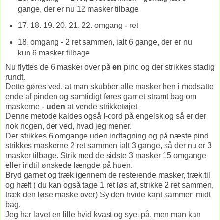
gange, der er nu 12 masker tilbage
17. 18. 19. 20. 21. 22. omgang - ret
18. omgang - 2 ret sammen, ialt 6 gange, der er nu
kun 6 masker tilbage
Nu flyttes de 6 masker over på
en
pind og der strikkes stadig
rundt.
Dette gøres ved, at man skubber alle masker hen i modsatte
ende af pinden og samtidigt føres garnet stramt bag om
maskerne -
uden
at vende strikketøjet.
Denne metode kaldes også I-cord på engelsk og så er der
nok nogen, der ved, hvad jeg mener.
Der strikkes 6 omgange uden indtagning og på næste pind
strikkes maskerne 2 ret sammen ialt 3 gange, så der nu er 3
masker tilbage. Strik med de sidste 3 masker 15 omgange
eller indtil ønskede længde på huen.
Bryd garnet og træk igennem de resterende masker, træk til
og hæft ( du kan også tage 1 ret løs af, strikke 2 ret sammen,
træk den løse maske over) Sy den hvide kant sammen midt
bag.
Jeg har lavet en lille hvid kvast og syet på, men man kan