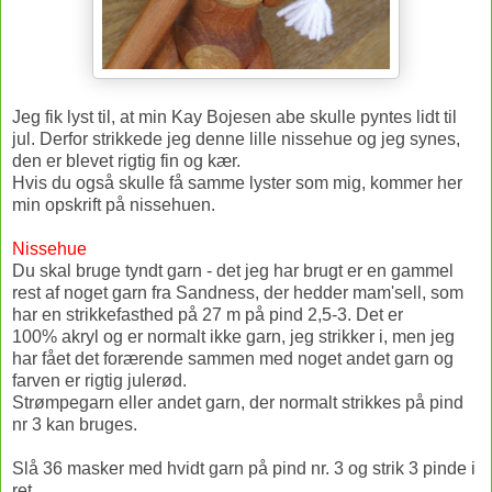
Jeg fik lyst til, at min Kay Bojesen abe skulle pyntes lidt til
jul. Derfor strikkede jeg denne lille nissehue og jeg synes,
den er blevet rigtig fin og kær.
Hvis du også skulle få samme lyster som mig, kommer her
min opskrift på nissehuen.
Nissehue
Du skal bruge tyndt garn - det jeg har brugt er en gammel
rest af noget garn fra Sandness, der hedder mam'sell, som
har en strikkefasthed på 27 m på pind 2,5-3. Det er
100% akryl og er normalt ikke garn, jeg strikker i, men jeg
har fået det forærende sammen med noget andet garn og
farven er rigtig julerød.
Strømpegarn eller andet garn, der normalt strikkes på pind
nr 3 kan bruges.
Slå 36 masker med hvidt garn på pind nr. 3 og strik 3 pinde i
ret.