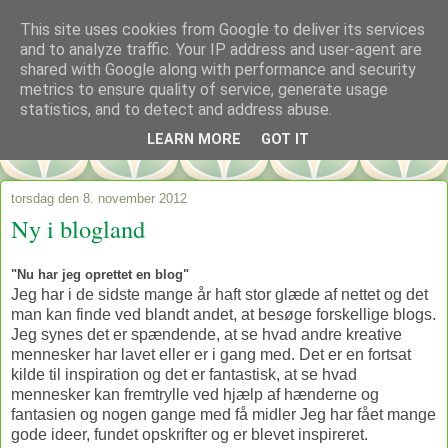
This site uses cookies from Google to deliver its services
and to analyze traffic. Your IP address and user-agent are
shared with Google along with performance and security
metrics to ensure quality of service, generate usage
statistics, and to detect and address abuse.
LEARN MORE
GOT IT
torsdag den 8. november 2012
Ny i blogland
"Nu har jeg oprettet en blog"
Jeg har i de sidste mange år haft stor glæde af nettet og det
man kan finde ved blandt andet, at besøge forskellige blogs.
Jeg synes det er spændende, at se hvad andre kreative
mennesker har lavet eller er i gang med. Det er en fortsat
kilde til inspiration og det er fantastisk, at se hvad
mennesker kan fremtrylle ved hjælp af hænderne og
fantasien og nogen gange med få midler Jeg har fået mange
gode ideer, fundet opskrifter og er blevet inspireret.