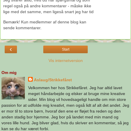
Jeg svarer altid, hvis du har spørgsmål og som
regel også på andre kommentarer - måske ikke
lige med det samme, men ligeså snart jeg har tid
Bemærk! Kun medlemmer af denne blog kan
sende kommentarer.
‹
Start
Vis internetversion
Om mig
Aslaug/Strikkefåret
Velkommen her hos Strikkefåret. Jeg har altid lavet
meget håndarbejde og elsker at bruge mine kreative
sider. Min blog vil hovedsageligt handle om min store
passion for at udfolde mig kreativt, men også lidt af alt det andet. Jeg
er mor til to store børn, hvoraf den ene er fløjet fra reden og den
anden stadig bor hjemme. Jeg bor på landet med min mand og
vores lille hund. Jeg bliver glad, hvis du skriver en kommentar, så jeg
kan se du har været forbi.