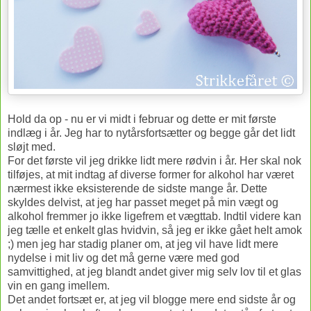
Hold da op - nu er vi midt i februar og dette er mit første
indlæg i år. Jeg har to nytårsfortsætter og begge går det lidt
sløjt med.
For det første vil jeg drikke lidt mere rødvin i år. Her skal nok
tilføjes, at mit indtag af diverse former for alkohol har været
nærmest ikke eksisterende de sidste mange år. Dette
skyldes delvist, at jeg har passet meget på min vægt og
alkohol fremmer jo ikke ligefrem et vægttab. Indtil videre kan
jeg tælle et enkelt glas hvidvin, så jeg er ikke gået helt amok
;) men jeg har stadig planer om, at jeg vil have lidt mere
nydelse i mit liv og det må gerne være med god
samvittighed, at jeg blandt andet giver mig selv lov til et glas
vin en gang imellem.
Det andet fortsæt er, at jeg vil blogge mere end sidste år og