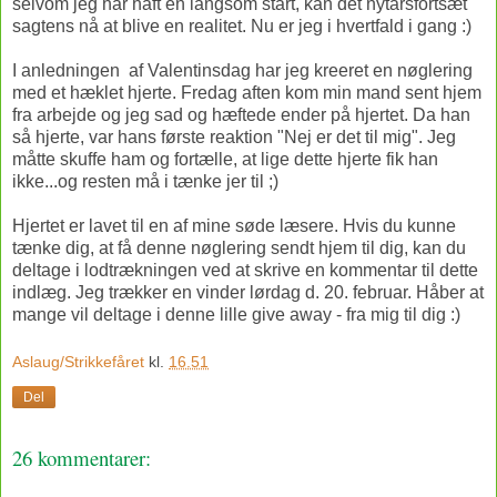
selvom jeg har haft en langsom start, kan det nytårsfortsæt
sagtens nå at blive en realitet. Nu er jeg i hvertfald i gang :)
I anledningen af Valentinsdag har jeg kreeret en nøglering
med et hæklet hjerte. Fredag aften kom min mand sent hjem
fra arbejde og jeg sad og hæftede ender på hjertet. Da han
så hjerte, var hans første reaktion "Nej er det til mig". Jeg
måtte skuffe ham og fortælle, at lige dette hjerte fik han
ikke...og resten må i tænke jer til ;)
Hjertet er lavet til en af mine søde læsere. Hvis du kunne
tænke dig, at få denne nøglering sendt hjem til dig, kan du
deltage i lodtrækningen ved at skrive en kommentar til dette
indlæg. Jeg trækker en vinder lørdag d. 20. februar. Håber at
mange vil deltage i denne lille give away - fra mig til dig :)
Aslaug/Strikkefåret
kl.
16.51
Del
26 kommentarer: