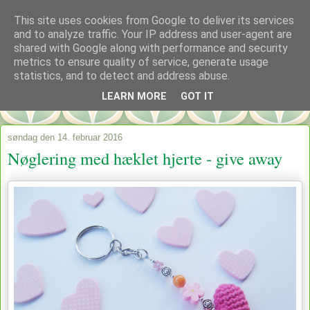
This site uses cookies from Google to deliver its services
and to analyze traffic. Your IP address and user-agent are
shared with Google along with performance and security
metrics to ensure quality of service, generate usage
statistics, and to detect and address abuse.
LEARN MORE
GOT IT
søndag den 14. februar 2016
Nøglering med hæklet hjerte - give away