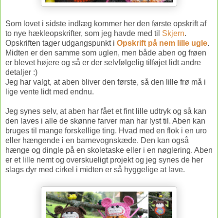
Som lovet i sidste indlæg kommer her den første opskrift af
to nye hækleopskrifter, som jeg havde med til
Skjern
.
Opskriften tager udgangspunkt i
Opskrift på nem lille ugle
.
Midten er den samme som uglen, men både aben og frøen
er blevet højere og så er der selvfølgelig tilføjet lidt andre
detaljer :)
Jeg har valgt, at aben bliver den første, så den lille frø må i
lige vente lidt med endnu.
Jeg synes selv, at aben har fået et fint lille udtryk og så kan
den laves i alle de skønne farver man har lyst til. Aben kan
bruges til mange forskellige ting. Hvad med en flok i en uro
eller hængende i en barnevognskæde. Den kan også
hænge og dingle på en skoletaske eller i en nøglering. Aben
er et lille nemt og overskueligt projekt og jeg synes de her
slags dyr med cirkel i midten er så hyggelige at lave.