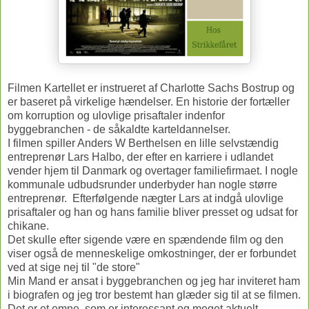
Filmen Kartellet er instrueret af Charlotte Sachs Bostrup og
er baseret på virkelige hændelser. En historie der fortæller
om korruption og ulovlige prisaftaler indenfor
byggebranchen - de såkaldte karteldannelser.
I filmen spiller Anders W Berthelsen en lille selvstændig
entreprenør Lars Halbo, der efter en karriere i udlandet
vender hjem til Danmark og overtager familiefirmaet. I nogle
kommunale udbudsrunder underbyder han nogle større
entreprenør. Efterfølgende nægter Lars at indgå ulovlige
prisaftaler og han og hans familie bliver presset og udsat for
chikane.
Det skulle efter sigende være en spændende film og den
viser også de menneskelige omkostninger, der er forbundet
ved at sige nej til "de store"
Min Mand er ansat i byggebranchen og jeg har inviteret ham
i biografen og jeg tror bestemt han glæder sig til at se filmen.
Det er et emne, som er interessant og meget aktuelt.