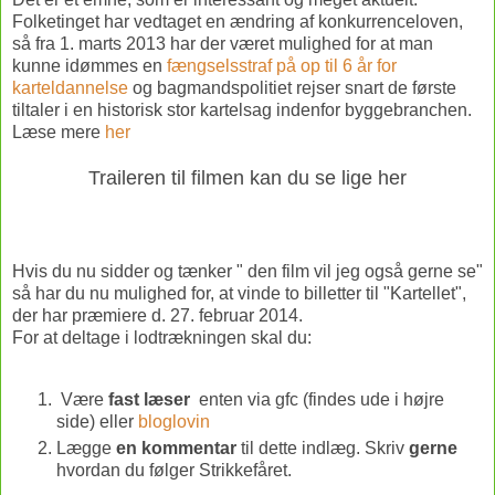
Folketinget har vedtaget en ændring af konkurrenceloven,
så fra 1. marts 2013 har der været mulighed for at man
kunne idømmes en
fængselsstraf på op til 6 år for
karteldannelse
og bagmandspolitiet rejser snart de første
tiltaler i en historisk stor kartelsag indenfor byggebranchen.
Læse mere
her
Traileren til filmen kan du se lige her
Hvis du nu sidder og tænker " den film vil jeg også gerne se"
så har du nu mulighed for, at vinde to billetter til "Kartellet",
der har præmiere d. 27. februar 2014.
For at deltage i lodtrækningen skal du:
Være
fast læser
enten via gfc (findes ude i højre
side) eller
bloglovin
Lægge
en kommentar
til dette indlæg. Skriv
gerne
hvordan du følger Strikkefåret.