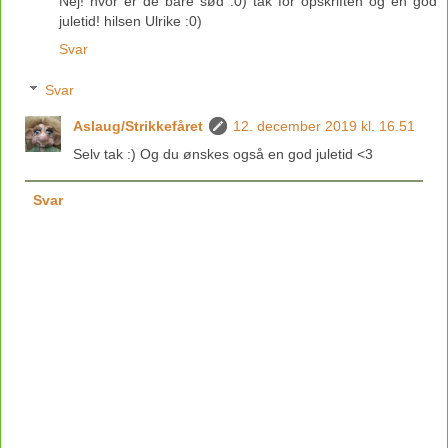
Nej! hvor er de bare sød :0) tak for opskriften og en god
juletid! hilsen Ulrike :0)
Svar
Svar
Aslaug/Strikkefåret
12. december 2019 kl. 16.51
Selv tak :) Og du ønskes også en god juletid <3
Svar