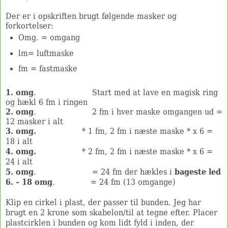
Der er i opskriften brugt følgende masker og
forkortelser:
Omg. = omgang
lm= luftmaske
fm = fastmaske
1. omg
. Start med at lave en magisk ring
og hækl 6 fm i ringen
2. omg
. 2 fm i hver maske omgangen ud =
12 masker i alt
3. omg.
* 1 fm, 2 fm i næste maske * x 6 =
18 i alt
4. omg.
* 2 fm, 2 fm i næste maske * x 6 =
24 i alt
5. omg
. = 24 fm der hækles i
bageste led
6. – 18 omg
. = 24 fm (13 omgange)
Klip en cirkel i plast, der passer til bunden. Jeg har
brugt en 2 krone som skabelon/til at tegne efter. Placer
plastcirklen i bunden og kom lidt fyld i inden, der