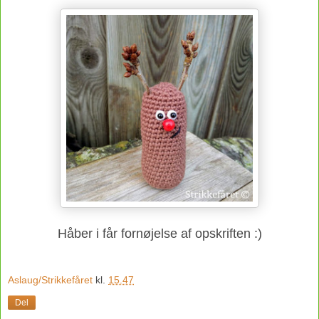
Håber i får fornøjelse af opskriften :)
Aslaug/Strikkefåret
kl.
15.47
Del