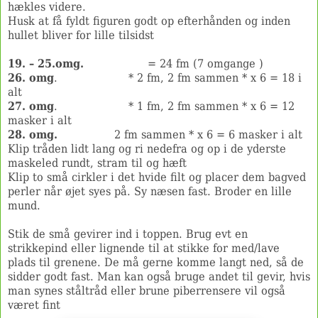
hækles videre.
Husk at få fyldt figuren godt op efterhånden og inden
hullet bliver for lille tilsidst
19. – 25.omg.
= 24 fm (7 omgange )
26. omg
. * 2 fm, 2 fm sammen * x 6 = 18 i
alt
27. omg
. * 1 fm, 2 fm sammen * x 6 = 12
masker i alt
28. omg.
2 fm sammen * x 6 = 6 masker i alt
Klip tråden lidt lang og ri nedefra og op i de yderste
maskeled rundt, stram til og hæft
Klip to små cirkler i det hvide filt og placer dem bagved
perler når øjet syes på. Sy næsen fast. Broder en lille
mund.
Stik de små gevirer ind i toppen. Brug evt en
strikkepind eller lignende til at stikke for med/lave
plads til grenene.
De må gerne komme langt ned, så de
sidder godt fast. Man kan også bruge andet til gevir, hvis
man synes ståltråd eller brune piberrensere vil også
været fint