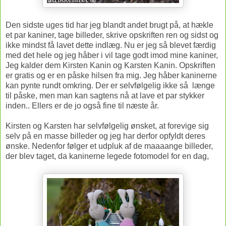
Den sidste uges tid har jeg blandt andet brugt på, at hækle
et par kaniner, tage billeder, skrive opskriften ren og sidst og
ikke mindst få lavet dette indlæg. Nu er jeg så blevet færdig
med det hele og jeg håber i vil tage godt imod mine kaniner,
Jeg kalder dem Kirsten Kanin og Karsten Kanin. Opskriften
er gratis og er en påske hilsen fra mig. Jeg håber kaninerne
kan pynte rundt omkring. Der er selvfølgelig ikke så længe
til påske, men man kan sagtens nå at lave et par stykker
inden.. Ellers er de jo også fine til næste år.
Kirsten og Karsten har selvfølgelig ønsket, at forevige sig
selv på en masse billeder og jeg har derfor opfyldt deres
ønske. Nedenfor følger et udpluk af de maaaange billeder,
der blev taget, da kaninerne legede fotomodel for en dag,