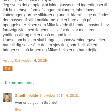
Jeg synes det er oplagt at fylde glasset med ingredienser til
lidt heksebryg i form af vingummislanger, labre laver,
kattetunger, grønne slikfrøer og andet "klamt" - lige nu findes
der masser af slik i butikkerne, det er bare at gå på
opdagelse. Heksen som Mika lavede til hendes moster, blev
forøvrigt fyldt med flagemus slik, for det var mosterens
yndlingsslik og det er også en god ide.
Uanset om heksen skal bruges til gave/værtindegave eller
bare til dig selv, så er det en sjov ting, som helt sikkert
bringer smil på læben og Mikas heks er da bare dejlig.
Aslaug/Strikkefåret
kl.
20.25
Del
10 kommentarer:
GitteBlinkilde
6. oktober 2014 kl. 20.31
Hvor er du god :-) Sød ide!
Svar