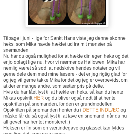
Tilbage i juni - lige før Sankt Hans viste jeg denne skønne
heks, som Mika havde hæklet ud fra mit mønster på
snemanden.
Nu har du også mulighed for at hækle din egen heks og det
er jo oplagt lige nu, hvor vi nærmer os Hallowen. Mika har
nemlig været så sød, at nedskrive hendes notater og vil
gerne dele dem med mine læsere - det er jeg rigtig glad for
og jeg vil gerne takke Mika for det og jeg er overbevidst om,
at der er mange andre, som sætter pris på dette.
Hvis du har fået lyst til at hækle en heks, så kan du hente
Mikas opskrift
HER
og du bliver også nødt til at hente
opskriften på snemanden, for den er grundmodellen.
Opskriften på snemanden henter du i
DETTE INDLÆG
og
måske får du så også lyst til at lave en snemand, når du nu
alligevel har hentet mønsteret ;)
Heksen er fin som en værtindegave og glasset kan fyldes
med lige det, som man synes.