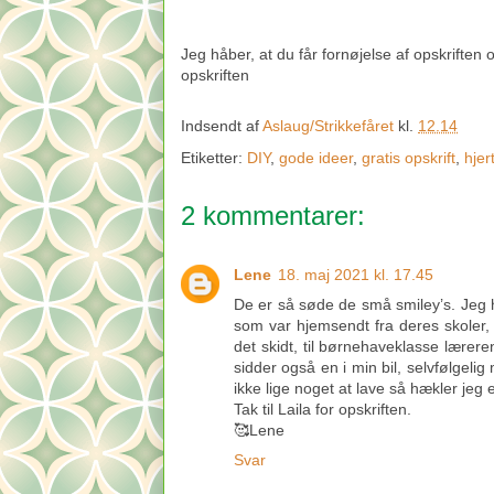
Jeg håber, at du får fornøjelse af opskriften og 
opskriften
Indsendt af
Aslaug/Strikkefåret
kl.
12.14
Etiketter:
DIY
,
gode ideer
,
gratis opskrift
,
hjer
2 kommentarer:
Lene
18. maj 2021 kl. 17.45
De er så søde de små smiley’s. Jeg h
som var hjemsendt fra deres skoler, t
det skidt, til børnehaveklasse læreren
sidder også en i min bil, selvfølgel
ikke lige noget at lave så hækler jeg e
Tak til Laila for opskriften.
🥰Lene
Svar