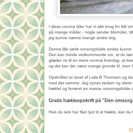
I disse corona tider har vi alle brug for lidt
på mange måder - nogle sender blomster, ti
jeg kunne nævne mange andre ting.
Denne lille søde omsorgsfulde smiley kunne 
Den kan minde vedkommende om, at du tænker 
glæder os til en mere normal hverdag, at b
og det kan der være mange grunde til, men C
Opskriften er lavet af Laila B Thomsen og da
med det samme. Jeg synes tanken og ideen bag
hæklet og foræret en masse omsorsgsfulde s
Gratis hækleopskrift på "Den omsorg
Hvis du selv har fået lyst til at hækle, kan du
O