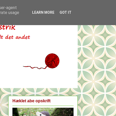
user-agent
erate usage
LEARN MORE
GOT IT
Hæklet abe opskrift