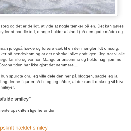
 omsorg og det er dejligt, at vide at nogle tænker på en. Det kan gøres
lbyder at handle ind, mange holder afstand (på den gode måde) og
man jo også hækle og forære væk til en der mangler lidt omsorg.
på hende/ham og at det nok skal blive godt igen. Jeg tror vi alle
esøge familie og venner. Mange er ensomme og holder sig hjemme
orona tiden har ikke gjort det nemmere....
 hun spurgte om, jeg ville dele den her på bloggen, sagde jeg ja
 denne figur er så fin og jeg håber, at der rundt omkring vil blive
mileyer.
sfulde smiley"
 hente opskriften lige herunder.
pskrift hæklet smiley