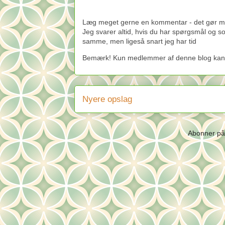
Læg meget gerne en kommentar - det gør mig
Jeg svarer altid, hvis du har spørgsmål og 
samme, men ligeså snart jeg har tid
Bemærk! Kun medlemmer af denne blog kan
Nyere opslag
Abonner p