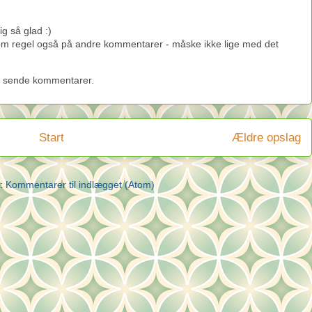
 så glad :)
som regel også på andre kommentarer - måske ikke lige med det
 sende kommentarer.
Start
Ældre opslag
å:
Kommentarer til indlægget (Atom)