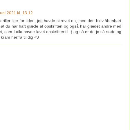
juni 2021 kl. 13.12
iller lige for tiden, jeg havde skrevet en, men den blev åbenbart
gt at du har haft glæde af opskriften og også har glædet andre med
det, som Laila havde lavet opskriften til :) og så er de jo så søde og
kram herfra til dig <3