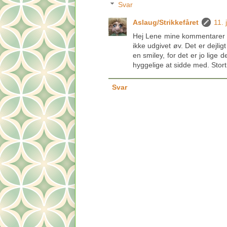
Svar
Aslaug/Strikkefåret
11. 
Hej Lene mine kommentarer dr
ikke udgivet øv. Det er dejli
en smiley, for det er jo lige 
hyggelige at sidde med. Stort 
Svar