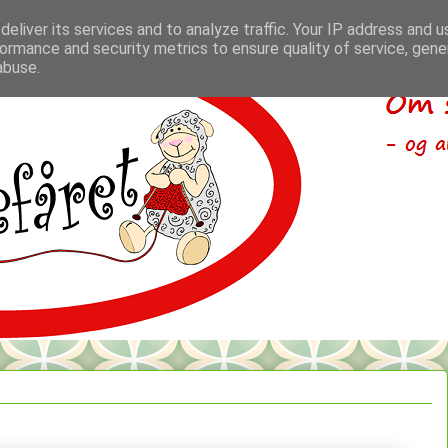
eliver its services and to analyze traffic. Your IP address and 
ormance and security metrics to ensure quality of service, gen
abuse.