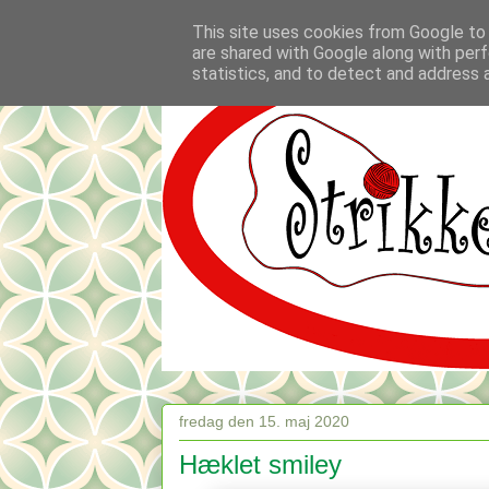
This site uses cookies from Google to d
are shared with Google along with perf
statistics, and to detect and address 
fredag den 15. maj 2020
Hæklet smiley