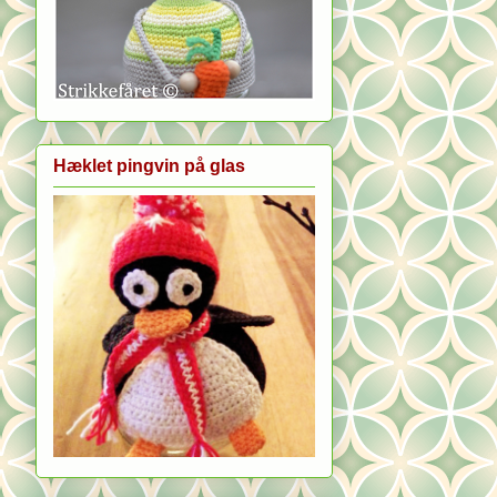
Hæklet pingvin på glas