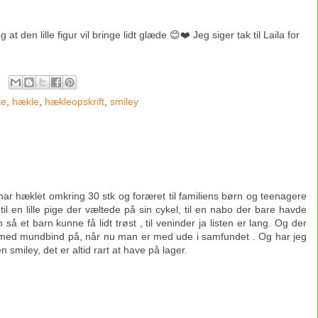
at den lille figur vil bringe lidt glæde 😊❤️ Jeg siger tak til Laila for
te
,
hækle
,
hækleopskrift
,
smiley
ar hæklet omkring 30 stk og foræret til familiens børn og teenagere
il en lille pige der væltede på sin cykel, til en nabo der bare havde
 så et barn kunne få lidt trøst , til veninder ja listen er lang. Og der
ig med mundbind på, når nu man er med ude i samfundet . Og har jeg
n smiley, det er altid rart at have på lager.